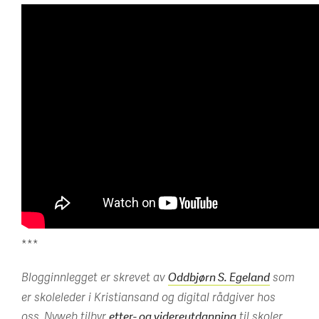
***
Blogginnlegget er skrevet av
som
Oddbjørn S. Egeland
er skoleleder i Kristiansand og digital rådgiver hos
oss.
Nyweb tilbyr
til skoler
etter- og videreutdanning