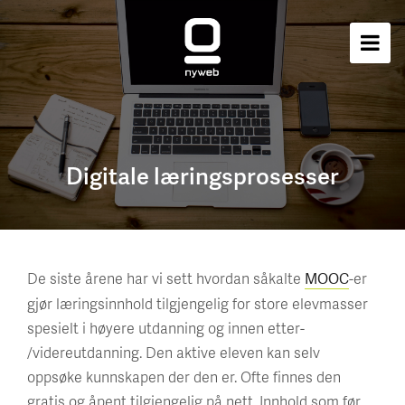
Digitale læringsprosesser
De siste årene har vi sett hvordan såkalte
-er
MOOC
gjør læringsinnhold tilgjengelig for store elevmasser
spesielt i høyere utdanning og innen etter-
/videreutdanning. Den aktive eleven kan selv
oppsøke kunnskapen der den er. Ofte finnes den
gratis og åpent tilgjengelig på nett. Innhold som før