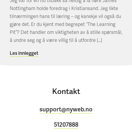
Jeg var for en tid tilbake så heldig å få høre James
Nottingham holde foredrag i Kristiansand. Jeg likte
tilnærmingen hans til læring – og kanskje vil også du
gjøre det. Er du kjent med begrepet “The Learning
Pit”? Det handler om viktigheten av å stille spørsmål,
å undre seg og å være villig til å utfordre […]
Les innlegget
Kontakt
support@nyweb.no
51207888