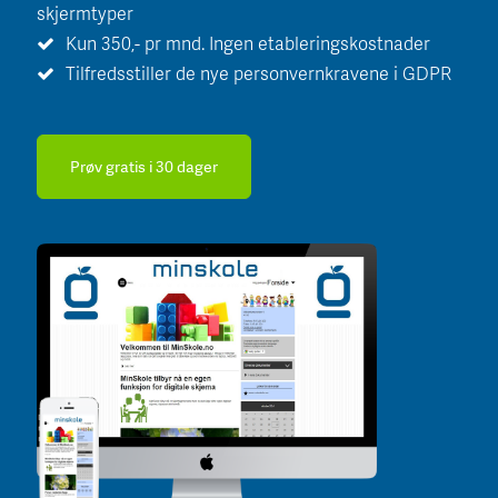
skjermtyper
Kun 350,- pr mnd. Ingen etableringskostnader
Tilfredsstiller de nye personvernkravene i GDPR
Prøv gratis i 30 dager