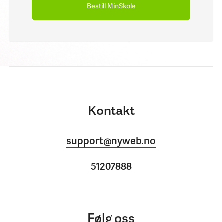
Bestill MinSkole
Kontakt
support@nyweb.no
51207888
Følg oss