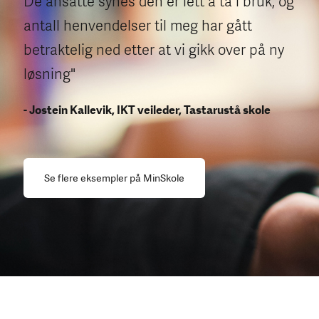
De ansatte synes den er lett å ta i bruk, og
antall henvendelser til meg har gått
betraktelig ned etter at vi gikk over på ny
løsning"
- Jostein Kallevik, IKT veileder, Tastarustå skole
Se flere eksempler på MinSkole