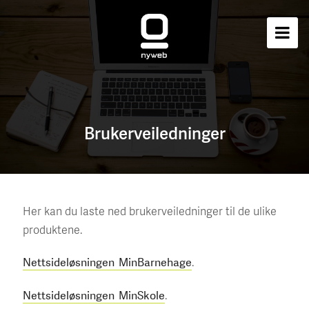
Brukerveiledninger
Her kan du laste ned brukerveiledninger til de ulike
produktene.
.
Nettsideløsningen MinBarnehage
.
Nettsideløsningen MinSkole