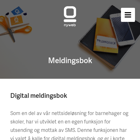
Meldingsbok
Digital meldingsbok
Som en del av vår nettsideløsning for barnehager og
skoler, har vi utviklet en en egen funksjon for
utsending og mottak av SMS. Denne funksjonen har
vi valgt å kalle for digital meldingsbok, og er i korte