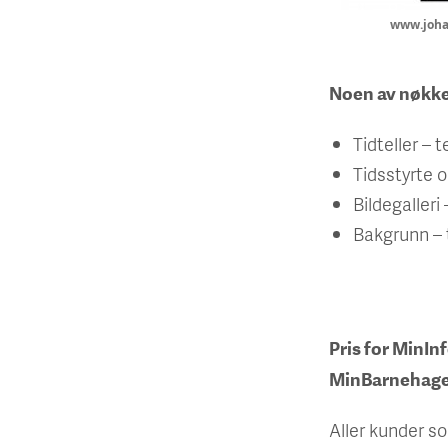
www.joha
Noen av nøkkel
Tidteller – t
Tidsstyrte o
Bildegalleri 
Bakgrunn – 
Pris for MinIn
MinBarnehage
Aller kunder s