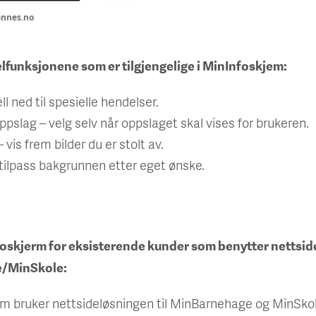
nnes.no
funksjonene som er tilgjengelige i MinInfoskjem:
ell ned til spesielle hendelser.
ppslag – velg selv når oppslaget skal vises for brukeren.
– vis frem bilder du er stolt av.
tilpass bakgrunnen etter eget ønske.
foskjerm for eksisterende kunder som benytter nettsid
/MinSkole:
om bruker nettsideløsningen til MinBarnehage og MinSkol