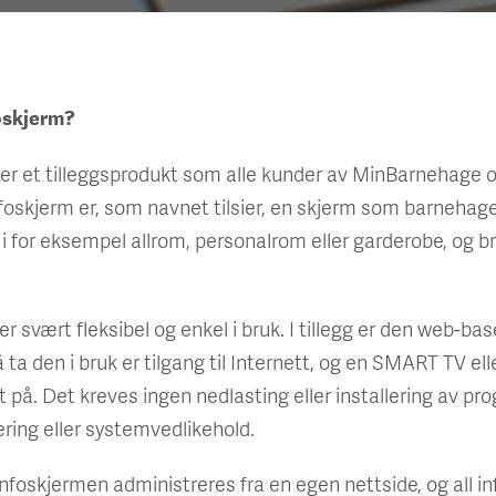
oskjerm?
er et tilleggsprodukt som alle kunder av MinBarnehage o
nfoskjerm er, som navnet tilsier, en skjerm som barnehage
 for eksempel allrom, personalrom eller garderobe, og bru
r svært fleksibel og enkel i bruk. I tillegg er den web-baser
å ta den i bruk er tilgang til Internett, og en SMART TV ell
t på. Det kreves ingen nedlasting eller installering av pr
ring eller systemvedlikehold.
infoskjermen administreres fra en egen nettside, og all i