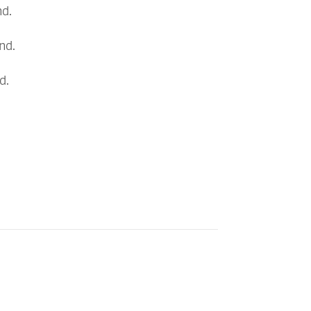
nd.
nd.
d.