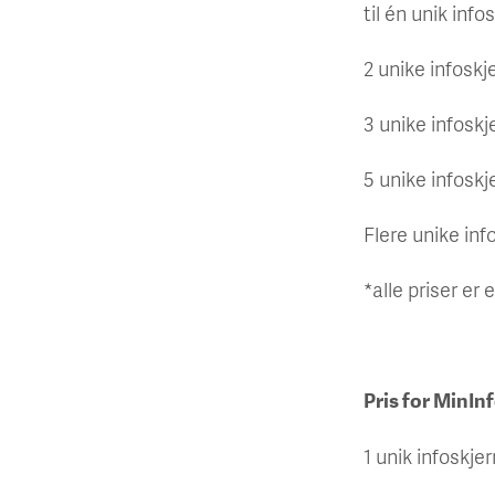
til én unik inf
2 unike infoskj
3 unike infoskj
5 unike infoskj
Flere unike inf
*alle priser er 
Pris for MinIn
1 unik infoskjer