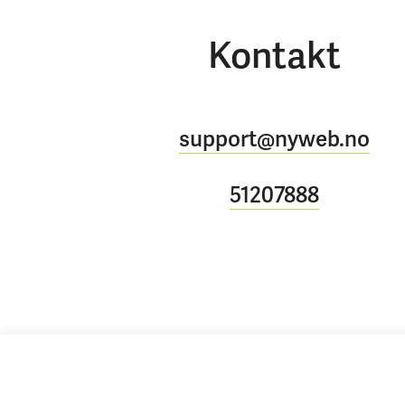
Kontakt
support@nyweb.no
51207888