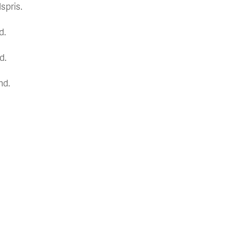
spris.
d.
d.
nd.