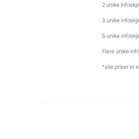
2 unike infoskj
3 unike infoskj
5 unike infoskj
Flere unike inf
*alle priser er 