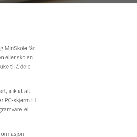
g MinSkole får
n eller skolen
ke til å dele
t, slik at alt
er PC-skjerm til
ogramvare, ei
nformasjon