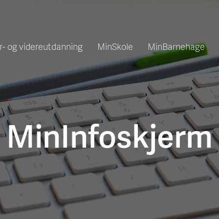
r- og videreutdanning
MinSkole
MinBarnehage
MinInfoskjerm