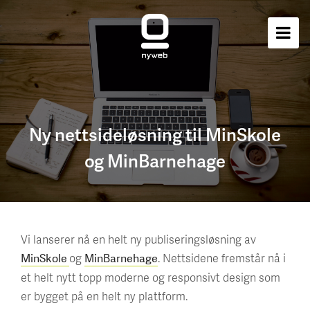
Ny nettsideløsning til MinSkole
og MinBarnehage
Vi lanserer nå en helt ny publiseringsløsning av
og
. Nettsidene fremstår nå i
MinSkole
MinBarnehage
et helt nytt topp moderne og responsivt design som
er bygget på en helt ny plattform.