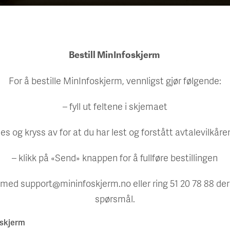
Bestill MinInfoskjerm
For å bestille MinInfoskjerm, vennligst gjør følgende:
– fyll ut feltene i skjemaet
les og kryss av for at du har lest og forstått avtalevilkår
– klikk på «Send» knappen for å fullføre bestillingen
 med support@mininfoskjerm.no eller ring 51 20 78 88 de
spørsmål.
oskjerm