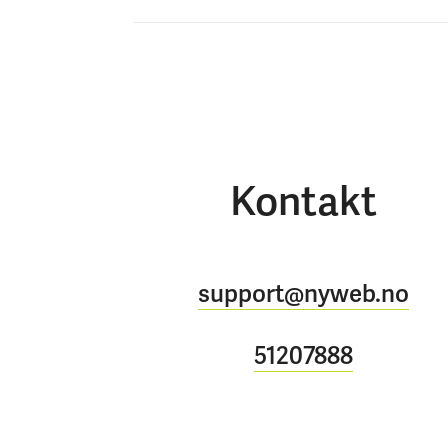
Kontakt
support@nyweb.no
51207888