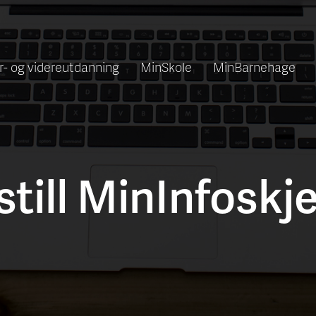
r- og videreutdanning
MinSkole
MinBarnehage
still MinInfoskj