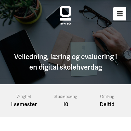
Veiledning, læring og evaluering i
en digital skolehverdag
Varighet
Studiepoeng
Omfang
1 semester
10
Deltid