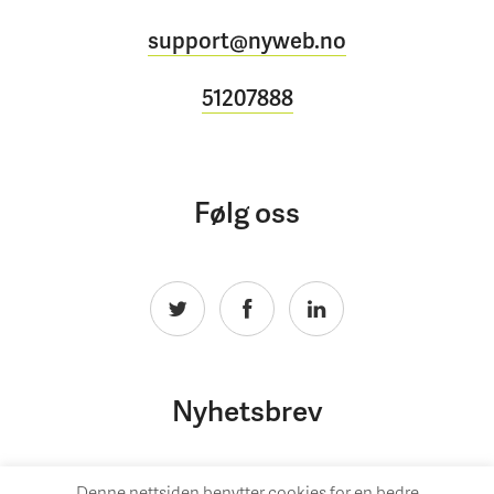
support@nyweb.no
51207888
Følg oss
Nyhetsbrev
Denne nettsiden benytter cookies for en bedre