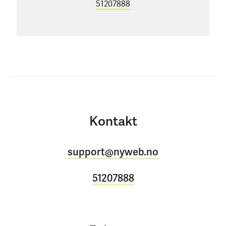
51207888
Kontakt
support@nyweb.no
51207888