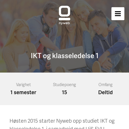
IKT og klasseledelse 1
Varighet
Studiepoeng
Omfang
1 semester
15
Deltid
Høsten 2015 starter Nyweb opp studiet IKT og
klasseledelse 1, i samarbeid med UiS EVU.