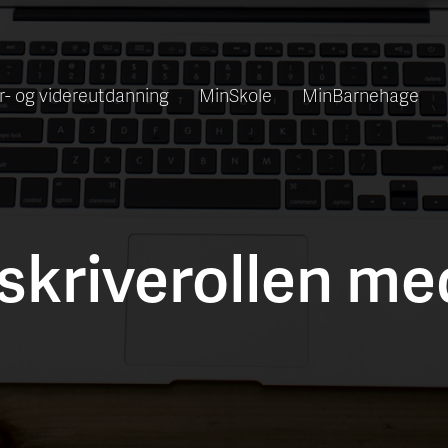
r- og videreutdanning
MinSkole
MinBarnehage
 skriverollen me