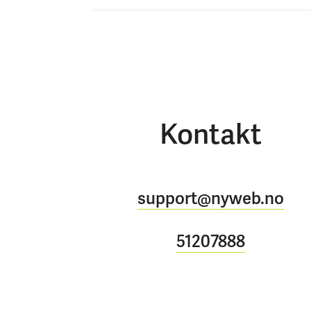
Kontakt
support@nyweb.no
51207888