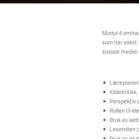
Modul 4 omhandl
som har vokst f
sosiale medier 
Læreplanen
Kildekritikk
Perspektiv 
Rollen til e
Bruk av web
Leserollen o
Bruk av mult