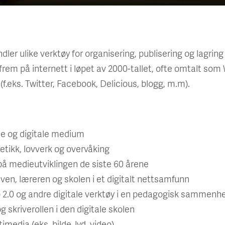
er ulike verktøy for organisering, publisering og lagrin
rem på internett i løpet av 2000-tallet, ofte omtalt som
(f.eks. Twitter, Facebook, Delicious, blogg, m.m).
e og digitale medium
, etikk, lovverk og overvåking
på medieutviklingen de siste 60 årene
leven, læreren og skolen i et digitalt nettsamfunn
 2.0 og andre digitale verktøy i en pedagogisk sammenh
g skriverollen i den digitale skolen
imedia (eks. bilde, lyd, video)