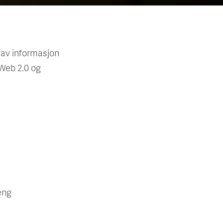
g av informasjon
 Web 2.0 og
eng