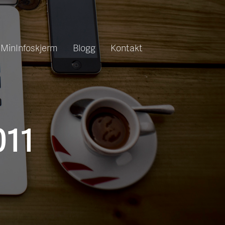
MinInfoskjerm
Blogg
Kontakt
011