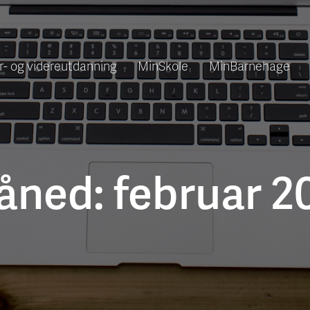
r- og videreutdanning
MinSkole
MinBarnehage
åned:
februar 2