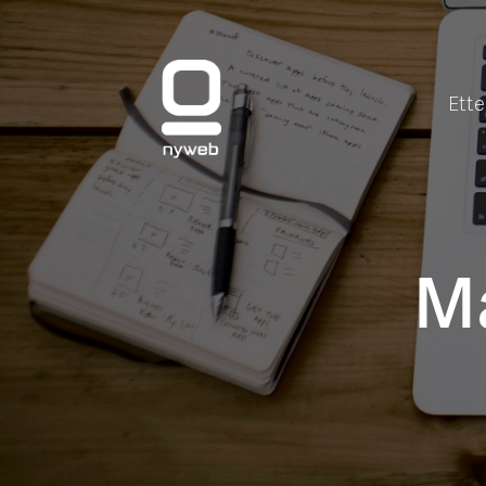
Ette
M