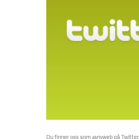
Du finner oss som @nyweb på Twitter.