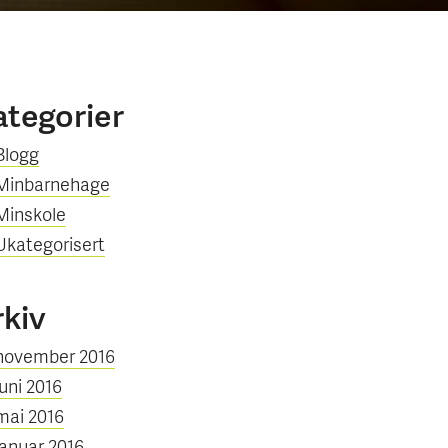
ategorier
Blogg
Minbarnehage
Minskole
Ukategorisert
rkiv
november 2016
juni 2016
mai 2016
januar 2016