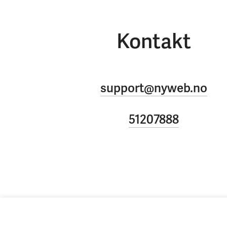
Kontakt
support@nyweb.no
51207888