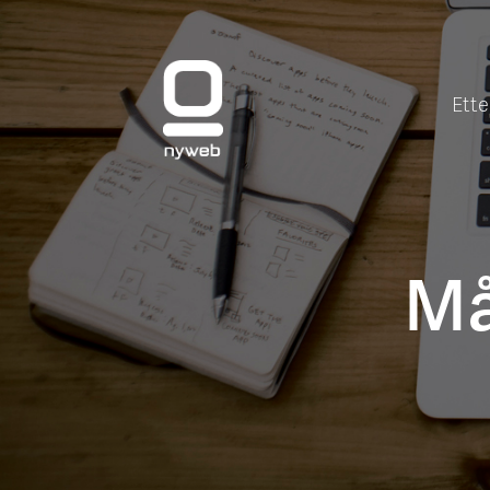
Ette
Må