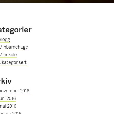
ategorier
Blogg
Minbarnehage
Minskole
Ukategorisert
rkiv
november 2016
juni 2016
mai 2016
januar 2016