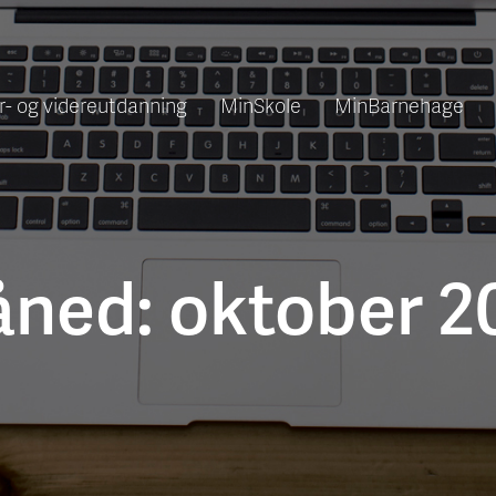
r- og videreutdanning
MinSkole
MinBarnehage
ned:
oktober 2