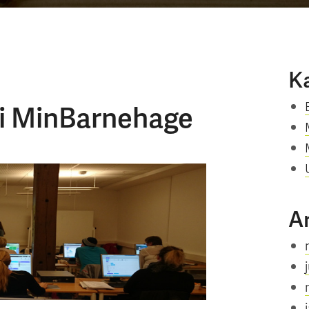
K
 i MinBarnehage
A