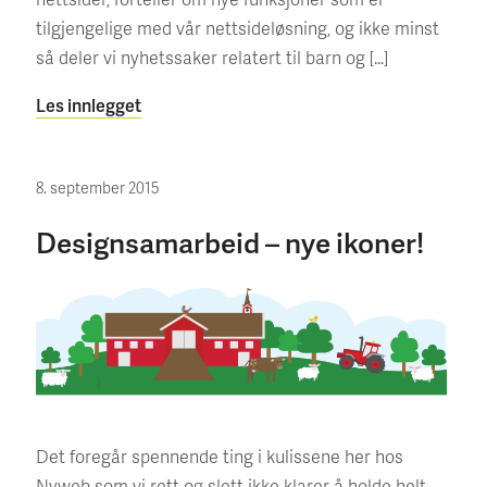
tilgjengelige med vår nettsideløsning, og ikke minst
så deler vi nyhetssaker relatert til barn og […]
Les innlegget
8. september 2015
Designsamarbeid – nye ikoner!
Det foregår spennende ting i kulissene her hos
Nyweb som vi rett og slett ikke klarer å holde helt