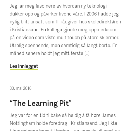
Jeg lar meg fascinere av hvordan ny teknologi
dukker opp og påvirker livene våre. I 2006 hadde jeg
nylig blitt ansatt som IT-rådgiver hos skoledirektøren
i Kristiansand. En kollega gjorde meg oppmerksom
på en video som viste multitouch på store skjermer.
Utrolig spennende, men samtidig så langt borte. En
måned senere holdt jeg mitt første […]
Les innlegget
30. mai 2016
“The Learning Pit”
Jeg var for en tid tilbake så heldig å få høre James
Nottingham holde foredrag i Kristiansand. Jeg likte
tilnærmingen hans til læring – og kanskje vil også du