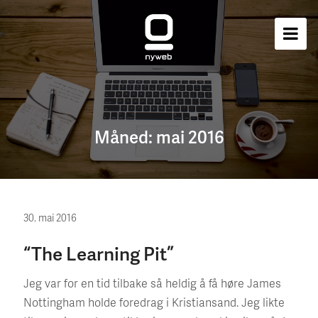
Måned:
mai 2016
30. mai 2016
“The Learning Pit”
Jeg var for en tid tilbake så heldig å få høre James
Nottingham holde foredrag i Kristiansand. Jeg likte